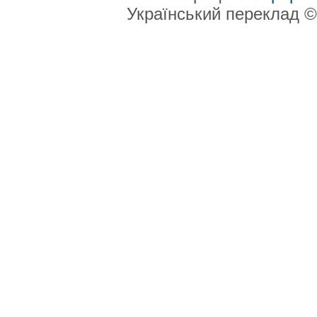
Український переклад 