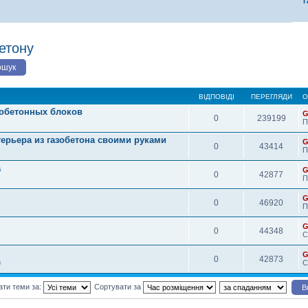
г
етону
ВІДПОВІДІ
ПЕРЕГЛЯДИ
О
зобетонных блоков
G
0
239199
П
терьера из газобетона своими руками
G
0
43414
П
а
G
0
42877
П
G
0
46920
П
G
0
44348
С
G
0
42873
m
С
ати теми за:
Сортувати за