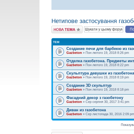
Нетипове застосування газоб
Створити нову тему
ТЕМ
Создание печи для барбекю из га
Gazbeton
» Пон лютого 19, 2018 8:26 pm
Отделка газобетона. Предметы ин
Gazbeton
» Пон лютого 19, 2018 8:22 pm
Скульптура девушки из газобетон
Gazbeton
» Пон лютого 19, 2018 8:19 pm
Создание 3D скульптур
Gazbeton
» Пон лютого 19, 2018 8:18 pm
Фасадний декор з газобетону
Gazbeton
» Сер серпня 30, 2017 3:41 pm
Диван из газобетона
Gazbeton
» Сер листопада 30, 2016 2:09 p
Показув
Створити нову тему