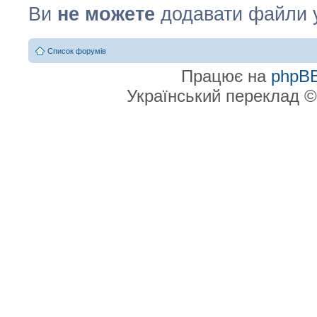
Ви
не можете
додавати файли 
Список форумів
Працює на
phpB
Український переклад 