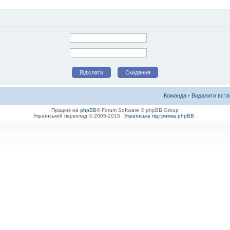
Команда
•
Видалити вста
Працює на
phpBB
® Forum Software © phpBB Group
Український переклад © 2005-2015
Українська підтримка phpBB