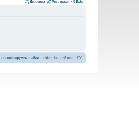
Допомога
Реєстрація
Вхід
новлені форумом файли cookie
• Часовий пояс UTC