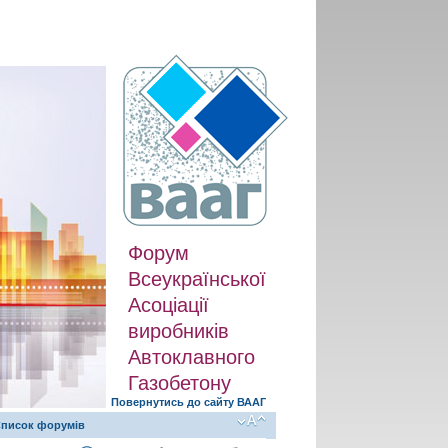
Форум
Всеукраїнської
Асоціації
виробників
Автоклавного
Газобетону
Повернутись до сайту ВААГ
писок форумів