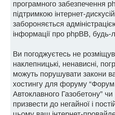
програмного забезпечення php
підтримкою інтернет-дискусій
забороняється адміністрацією
інформації про phpBB, будь-
Ви погоджуєтесь не розміщува
наклепницькі, ненависні, погр
можуть порушувати закони ваш
хостингу для форуму “Форум 
Автоклавного Газобетону” чи 
призвести до негайної і пості
цьому ваш інтернет-провайде