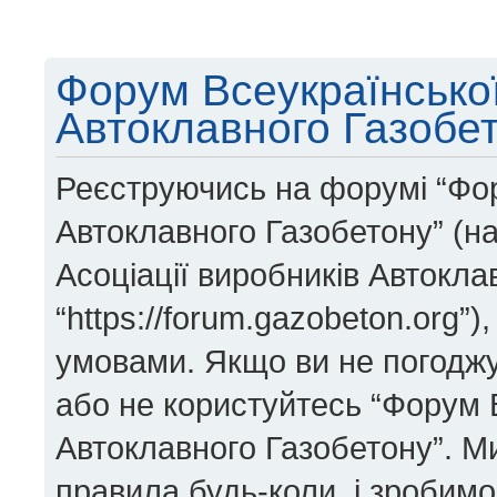
Форум Всеукраїнської
Автоклавного Газобет
Реєструючись на форумі “Фор
Автоклавного Газобетону” (на
Асоціації виробників Автокла
“https://forum.gazobeton.org”
умовами. Якщо ви не погоджує
або не користуйтесь “Форум В
Автоклавного Газобетону”. М
правила будь-коли, і зробим