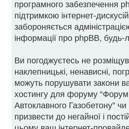
програмного забезпечення php
підтримкою інтернет-дискусій
забороняється адміністрацією
інформації про phpBB, будь-
Ви погоджуєтесь не розміщува
наклепницькі, ненависні, погр
можуть порушувати закони ваш
хостингу для форуму “Форум 
Автоклавного Газобетону” чи 
призвести до негайної і пості
цьому ваш інтернет-провайде