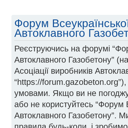
Форум Всеукраїнської
Автоклавного Газобет
Реєструючись на форумі “Фор
Автоклавного Газобетону” (на
Асоціації виробників Автокла
“https://forum.gazobeton.org”
умовами. Якщо ви не погоджує
або не користуйтесь “Форум В
Автоклавного Газобетону”. М
правила будь-коли, і зробим