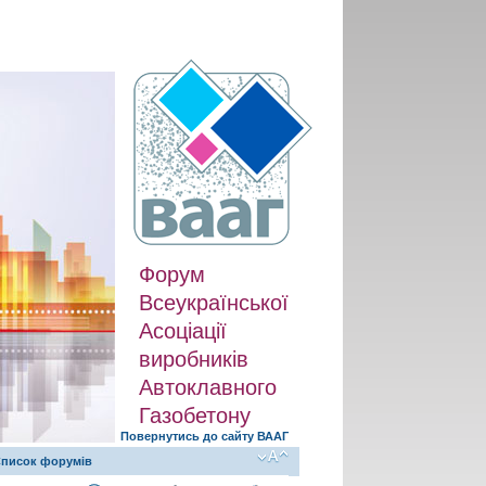
Форум
Всеукраїнської
Асоціації
виробників
Автоклавного
Газобетону
Повернутись до сайту ВААГ
писок форумів