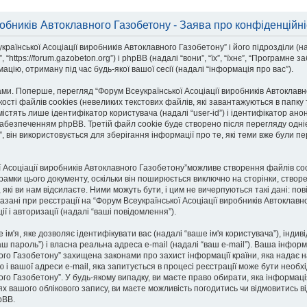
робників Автоклавного Газобетону - Заява про конфіденційні
раїнської Асоціації виробників Автоклавного Газобетону” і його підрозділи (на
 “https://forum.gazobeton.org”) і phpBB (надалі “вони”, “їх”, “їхнє”, “Програмн
цію, отриману під час будь-якої вашої сесії (надалі “інформація про вас”).
ми. Поперше, перегляд “Форум Всеукраїнської Асоціації виробників Автоклав
ості файлів cookies (невеликих текстових файлів, які завантажуються в папк
тять лише ідентифікатор користувача (надалі “user-id”) і ідентифікатор анонімн
езпеченням phpBB. Третій файл cookie буде створено після перегляду одніє
, він використовується для зберігання інформації про те, які теми вже були п
ї Асоціації виробників Автоклавного Газобетону”можливе створення файлів coo
рамки цього документу, оскільки він поширюється виключно на сторінки, ство
які ви нам відсилаєте. Ними можуть бути, і цим не вичерпуються такі дані: п
вказані при реєстрації на “Форум Всеукраїнської Асоціації виробників Автоклавн
ї і авторизації (надалі “ваші повідомлення”).
е ім'я, яке дозволяє ідентифікувати вас (надалі “ваше ім'я користувача”), інд
аш пароль”) і власна реальна адреса e-mail (надалі “ваш e-mail”). Ваша інфор
ного Газобетону” захищена законами про захист інформації країни, яка надає н
ю і вашої адреси e-mail, яка запитується в процесі реєстрації може бути необ
ного Газобетону”. У будь-якому випадку, ви маєте право обирати, яка інформац
х вашого облікового запису, ви маєте можливість погодитись чи відмовитись ві
pBB.