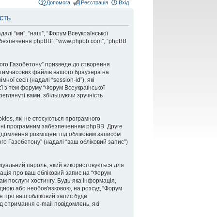
Допомога
Реєстрація
Вхід
сть
далі “ми”, “наш”, “Форум Всеукраїнської
е забезпечення phpBB”, “www.phpbb.com”, “phpBB
ного Газобетону” призведе до створення
у тимчасових файлів вашого браузера на
ої сесії (надалі “session-id”), які
ї з тем форуму “Форум Всеукраїнської
ереглянуті вами, збільшуючи зручність
kies, які не стосуються програмного
рені програмним забезпеченням phpBB. Друге
овідомлення розміщені під обліковим записом
ого Газобетону” (надалі “ваш обліковий запис”)
ивідуальний пароль, який використовується для
мація про ваш обліковий запис на “Форум
ам послуги хостингу. Будь-яка інформація,
хідною або необов'язковою, на розсуд “Форум
ія про ваш обліковий запис буде
д отримання e-mail повідомлень, які