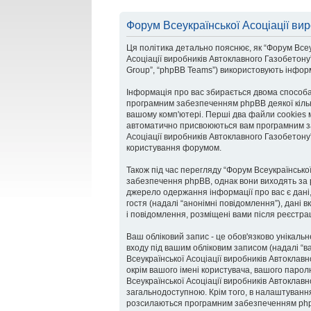
Форум Всеукраїнської Асоціації ви
Ця політика детально пояснює, як “Форум Всеук
Асоціації виробників Автоклавного Газобетону”,
Group”, “phpBB Teams”) використовують інформа
Інформація про вас збирається двома способа
програмним забезпеченням phpBB деякої кільк
вашому комп'ютері. Перші два файли cookies міс
автоматично присвоюються вам програмним заб
Асоціації виробників Автоклавного Газобетону”
користування форумом.
Також під час перегляду “Форум Всеукраїнсько
забезпечення phpBB, однак вони виходять за 
джерело одержання інформації про вас є дані, 
гостя (надалі “анонімні повідомлення”), дані 
і повідомлення, розміщені вами після реєстраці
Ваш обліковий запис - це обов'язково унікальн
входу під вашим обліковим записом (надалі “в
Всеукраїнської Асоціації виробників Автоклав
окрім вашого імені користувача, вашого парол
Всеукраїнської Асоціації виробників Автоклав
загальнодоступною. Крім того, в налаштування
розсилаються програмним забезпеченням ph