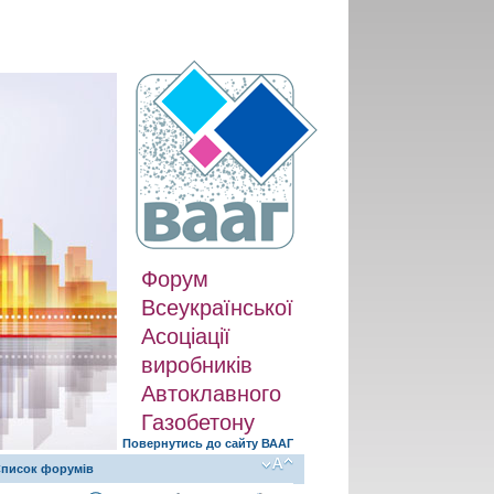
Форум
Всеукраїнської
Асоціації
виробників
Автоклавного
Газобетону
Повернутись до сайту ВААГ
писок форумів