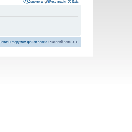
Допомога
Реєстрація
Вхід
новлені форумом файли cookie
• Часовий пояс UTC