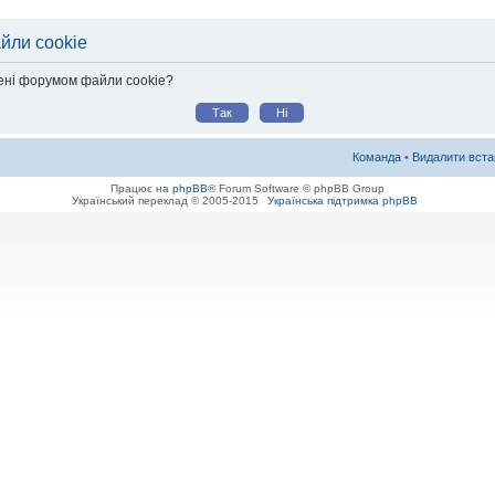
йли cookie
лені форумом файли cookie?
Команда
•
Видалити вста
Працює на
phpBB
® Forum Software © phpBB Group
Український переклад © 2005-2015
Українська підтримка phpBB