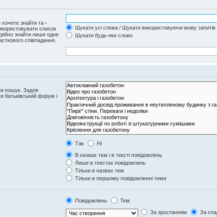
и хочете знайти та
-
Шукати усі слова / Шукати використовуючи мову запитів
використовувати список
рібно знайти лише одне
Шукати будь-яке слово
часткового співпадання.
ти пошук. Задля
и батьківський форум і
Так
Ні
В назвах тем і в тексті повідомлень
Лише в текстах повідомлень
Тільки в назвах тем
Тільки в першому повідомленні теми
Повідомлень
Тем
За зростанням
За спа