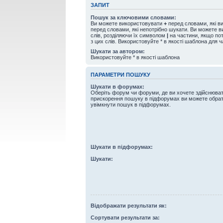
ЗАПИТ
Пошук за ключовими словами:
Ви можете використовувати
+
перед словами, які в
перед словами, які непотрібно шукати. Ви можете 
слів, розділяючи їх символом
|
на частини, якщо пот
з цих слів. Використовуйте * в якості шаблона для 
Шукати за автором:
Використовуйте * в якості шаблона
ПАРАМЕТРИ ПОШУКУ
Шукати в форумах:
Оберіть форум чи форуми, де ви хочете здійснюва
прискорення пошуку в підфорумах ви можете обрат
увімкнути пошук в підфорумах.
Шукати в підфорумах:
Шукати:
Відображати результати як:
Сортувати результати за: