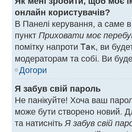
Як мені зробити, щоб моє і
онлайн користувачів?
В Панелі керування, а саме 
пункт
Приховати моє перебу
помітку напроти
Так
, ви буд
модераторам та собі. Ви буд
Догори
Я забув свій пароль
Не панікуйте! Хоча ваш паро
може бути створено новий. Дл
та натисніть
Я забув свій пар