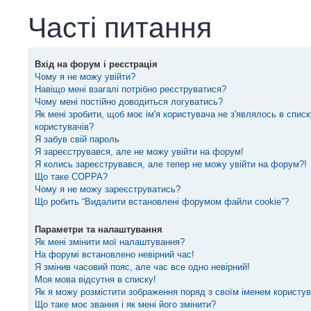
Часті питання
Вхід на форум і реєстрація
Чому я не можу увійти?
Навіщо мені взагалі потрібно реєструватися?
Чому мені постійно доводиться логуватись?
Як мені зробити, щоб моє ім'я користувача не з'являлось в спис
користувачів?
Я забув свій пароль
Я зареєструвався, але не можу увійти на форум!
Я колись зареєструвався, але тепер не можу увійти на форум?!
Що таке COPPA?
Чому я не можу зареєструватись?
Що робить “Видалити встановлені форумом файли cookie”?
Параметри та налаштування
Як мені змінити мої налаштування?
На форумі встановлено невірний час!
Я змінив часовий пояс, але час все одно невірний!
Моя мова відсутня в списку!
Як я можу розмістити зображення поряд з своїм іменем користу
Що таке моє звання і як мені його змінити?