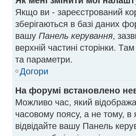
Як мені змінити мої налаш
Якщо ви - зареєстрований ко
зберігаються в базі даних фор
вашу
Панель керування
, заз
верхній частині сторінки. Та
та параметри.
Догори
На форумі встановлено нев
Можливо час, який відобража
часовому поясу, а не тому, в
відвідайте вашу Панель керу