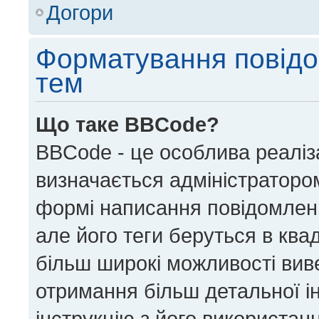
Догори
Форматування повідо
тем
Що таке BBCode?
BBCode - це особлива реаліз
визначається адміністратором
формі написання повідомлен
але його теги беруться в квадра
більш широкі можливості вив
отримання більш детальної і
інструкцію з його використан