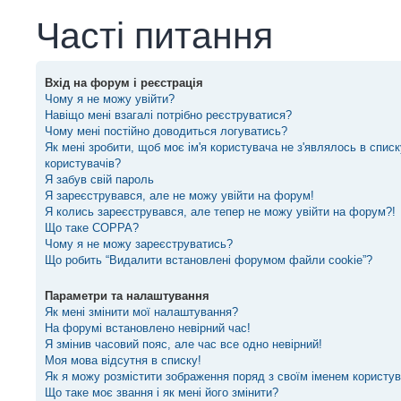
Часті питання
Вхід на форум і реєстрація
Чому я не можу увійти?
Навіщо мені взагалі потрібно реєструватися?
Чому мені постійно доводиться логуватись?
Як мені зробити, щоб моє ім'я користувача не з'являлось в спис
користувачів?
Я забув свій пароль
Я зареєструвався, але не можу увійти на форум!
Я колись зареєструвався, але тепер не можу увійти на форум?!
Що таке COPPA?
Чому я не можу зареєструватись?
Що робить “Видалити встановлені форумом файли cookie”?
Параметри та налаштування
Як мені змінити мої налаштування?
На форумі встановлено невірний час!
Я змінив часовий пояс, але час все одно невірний!
Моя мова відсутня в списку!
Як я можу розмістити зображення поряд з своїм іменем користу
Що таке моє звання і як мені його змінити?