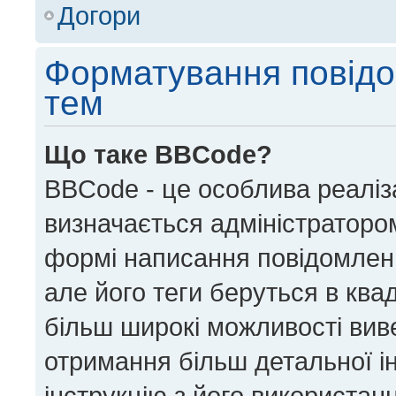
Догори
Форматування повідо
тем
Що таке BBCode?
BBCode - це особлива реаліз
визначається адміністратором
формі написання повідомлен
але його теги беруться в квадра
більш широкі можливості вив
отримання більш детальної і
інструкцію з його використан