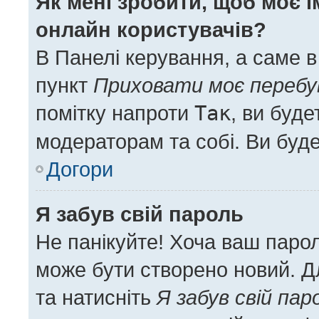
Як мені зробити, щоб моє і
онлайн користувачів?
В Панелі керування, а саме 
пункт
Приховати моє перебу
помітку напроти
Так
, ви буд
модераторам та собі. Ви буд
Догори
Я забув свій пароль
Не панікуйте! Хоча ваш паро
може бути створено новий. Дл
та натисніть
Я забув свій пар