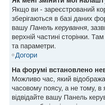
Як мені змінити мої налаш
Якщо ви - зареєстрований ко
зберігаються в базі даних фор
вашу
Панель керування
, заз
верхній частині сторінки. Та
та параметри.
Догори
На форумі встановлено нев
Можливо час, який відобража
часовому поясу, а не тому, в
відвідайте вашу Панель керу