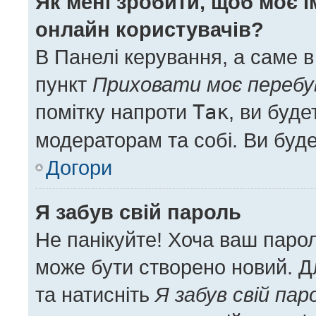
Як мені зробити, щоб моє і
онлайн користувачів?
В Панелі керування, а саме 
пункт
Приховати моє перебу
помітку напроти
Так
, ви буд
модераторам та собі. Ви буд
Догори
Я забув свій пароль
Не панікуйте! Хоча ваш паро
може бути створено новий. Дл
та натисніть
Я забув свій пар