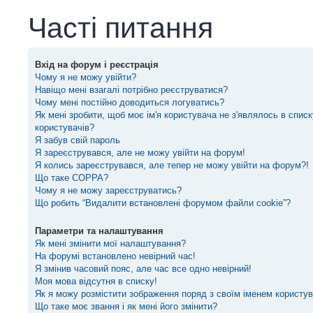
Часті питання
Вхід на форум і реєстрація
Чому я не можу увійти?
Навіщо мені взагалі потрібно реєструватися?
Чому мені постійно доводиться логуватись?
Як мені зробити, щоб моє ім'я користувача не з'являлось в спис
користувачів?
Я забув свій пароль
Я зареєструвався, але не можу увійти на форум!
Я колись зареєструвався, але тепер не можу увійти на форум?!
Що таке COPPA?
Чому я не можу зареєструватись?
Що робить “Видалити встановлені форумом файли cookie”?
Параметри та налаштування
Як мені змінити мої налаштування?
На форумі встановлено невірний час!
Я змінив часовий пояс, але час все одно невірний!
Моя мова відсутня в списку!
Як я можу розмістити зображення поряд з своїм іменем користу
Що таке моє звання і як мені його змінити?