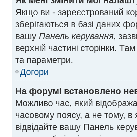
Як мені змінити мої налаш
Якщо ви - зареєстрований ко
зберігаються в базі даних фор
вашу
Панель керування
, заз
верхній частині сторінки. Та
та параметри.
Догори
На форумі встановлено нев
Можливо час, який відобража
часовому поясу, а не тому, в
відвідайте вашу Панель керу