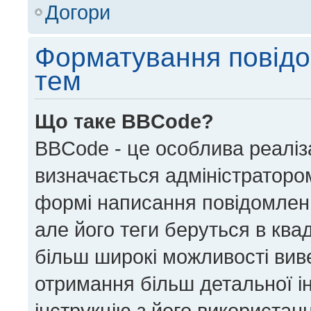
Догори
Форматування повідо
тем
Що таке BBCode?
BBCode - це особлива реаліз
визначається адміністратором
формі написання повідомлен
але його теги беруться в квадра
більш широкі можливості вив
отримання більш детальної і
інструкцію з його використан