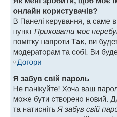
Як мені зробити, щоб моє і
онлайн користувачів?
В Панелі керування, а саме 
пункт
Приховати моє перебу
помітку напроти
Так
, ви буд
модераторам та собі. Ви буд
Догори
Я забув свій пароль
Не панікуйте! Хоча ваш паро
може бути створено новий. Дл
та натисніть
Я забув свій пар