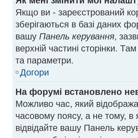
Як мені змінити мої налаш
Якщо ви - зареєстрований ко
зберігаються в базі даних фор
вашу
Панель керування
, заз
верхній частині сторінки. Та
та параметри.
Догори
На форумі встановлено нев
Можливо час, який відобража
часовому поясу, а не тому, в
відвідайте вашу Панель керу