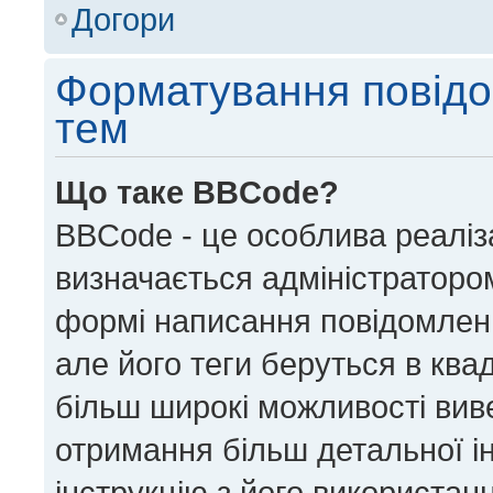
Догори
Форматування повідо
тем
Що таке BBCode?
BBCode - це особлива реаліз
визначається адміністратором
формі написання повідомлен
але його теги беруться в квадра
більш широкі можливості вив
отримання більш детальної і
інструкцію з його використан