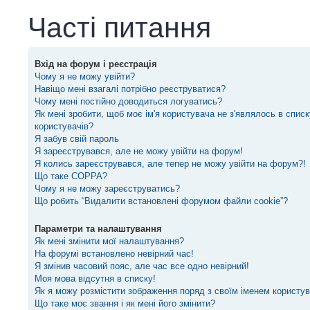
Часті питання
Вхід на форум і реєстрація
Чому я не можу увійти?
Навіщо мені взагалі потрібно реєструватися?
Чому мені постійно доводиться логуватись?
Як мені зробити, щоб моє ім'я користувача не з'являлось в спис
користувачів?
Я забув свій пароль
Я зареєструвався, але не можу увійти на форум!
Я колись зареєструвався, але тепер не можу увійти на форум?!
Що таке COPPA?
Чому я не можу зареєструватись?
Що робить “Видалити встановлені форумом файли cookie”?
Параметри та налаштування
Як мені змінити мої налаштування?
На форумі встановлено невірний час!
Я змінив часовий пояс, але час все одно невірний!
Моя мова відсутня в списку!
Як я можу розмістити зображення поряд з своїм іменем користу
Що таке моє звання і як мені його змінити?