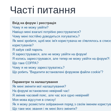
Часті питання
Вхід на форум і реєстрація
Чому я не можу увійти?
Навіщо мені взагалі потрібно реєструватися?
Чому мені постійно доводиться логуватись?
Як мені зробити, щоб моє ім'я користувача не з'являлось в спис
користувачів?
Я забув свій пароль
Я зареєструвався, але не можу увійти на форум!
Я колись зареєструвався, але тепер не можу увійти на форум?!
Що таке COPPA?
Чому я не можу зареєструватись?
Що робить “Видалити встановлені форумом файли cookie”?
Параметри та налаштування
Як мені змінити мої налаштування?
На форумі встановлено невірний час!
Я змінив часовий пояс, але час все одно невірний!
Моя мова відсутня в списку!
Як я можу розмістити зображення поряд з своїм іменем користу
Що таке моє звання і як мені його змінити?