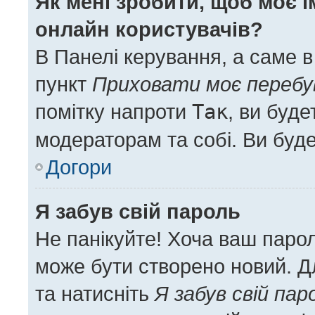
Як мені зробити, щоб моє і
онлайн користувачів?
В Панелі керування, а саме 
пункт
Приховати моє перебу
помітку напроти
Так
, ви буд
модераторам та собі. Ви буд
Догори
Я забув свій пароль
Не панікуйте! Хоча ваш паро
може бути створено новий. Дл
та натисніть
Я забув свій пар