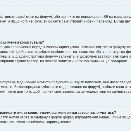
підтримку вашої мови на форумі, або ще ніхто не переклав phpBB на вашу мов
кет, а якщо його не існує, ви можете самі створити новий переклад. Більш де
воїм іменем користувача?
сь два зображення поряд з іменем користувача. Залежно від стилю форуму, 
 крапок, які відображають скільки повідомлень ви написали або ваш статус на ф
стувача. Від адміністратора форуму залежить чи дозволені аватари, і які саме
вирішив адміністратор, ви можете запитати його про причини цієї заборони.
стувача, відображає кількість повідомлень, яку ви написали, або дозволяє іде
е можете безпосередньо змінювати жодне звання на форумі, оскільки вони вст
и тільки для того, щоб підняти своє звання, за це модератори чи адміністра
 написати листа користувачу, від мене вимагається залогуватись?
лати e-mail через вбудовану в форум форму відправлення e-mail, і лише якщо
овою системою анонімними користувачами.