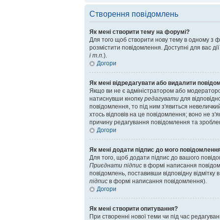
Створення повідомлень
Як мені створити тему на форумі?
Для того щоб створити нову тему в одному з фо
розмістити повідомлення. Доступні для вас ді
і т.п.
).
Догори
Як мені відредагувати або видалити повідо
Якщо ви не є адміністратором або модераторо
натиснувши кнопку
редагувати
для відповідн
повідомлення, то під ним з'явиться невеличкий
хтось відповів на це повідомлення; воно не з
причину редагування повідомлення та зроблені
Догори
Як мені додати підпис до мого повідомленн
Для того, щоб додати підпис до вашого повідо
Приєднати підпис
в формі написання повідом
повідомлень, поставивши відповідну відмітку 
підпис
в формі написання повідомлення).
Догори
Як мені створити опитування?
При створенні нової теми чи під час редагув