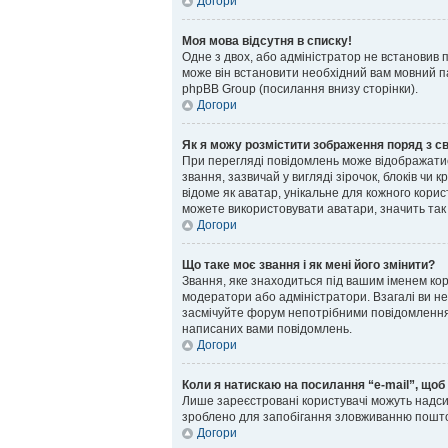
Догори
Моя мова відсутня в списку!
Одне з двох, або адміністратор не встановив 
може він встановити необхідний вам мовний па
phpBB Group (посилання внизу сторінки).
Догори
Як я можу розмістити зображення поряд з с
При перегляді повідомлень може відображати
звання, зазвичай у вигляді зірочок, блоків чи
відоме як аватар, унікальне для кожного кори
можете використовувати аватари, значить так 
Догори
Що таке моє звання і як мені його змінити?
Звання, яке знаходиться під вашим іменем кори
модератори або адміністратори. Взагалі ви н
засмічуйте форум непотрібними повідомленням
написаних вами повідомлень.
Догори
Коли я натискаю на посилання “e-mail”, щоб
Лише зареєстровані користувачі можуть надси
зроблено для запобігання зловживанню пошт
Догори