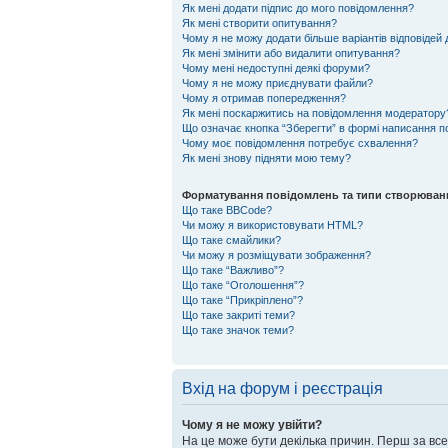
Як мені додати підпис до мого повідомлення?
Як мені створити опитування?
Чому я не можу додати більше варіантів відповідей
Як мені змінити або видалити опитування?
Чому мені недоступні деякі форуми?
Чому я не можу приєднувати файли?
Чому я отримав попередження?
Як мені поскаржитись на повідомлення модератору
Що означає кнопка “Зберегти” в формі написання 
Чому моє повідомлення потребує схвалення?
Як мені знову підняти мою тему?
Форматування повідомлень та типи створюван
Що таке BBCode?
Чи можу я використовувати HTML?
Що таке смайлики?
Чи можу я розміщувати зображення?
Що таке “Важливо”?
Що таке “Оголошення”?
Що таке “Прикріплено”?
Що таке закриті теми?
Що таке значок теми?
Вхід на форум і реєстрація
Чому я не можу увійти?
На це може бути декілька причин. Перш за все,