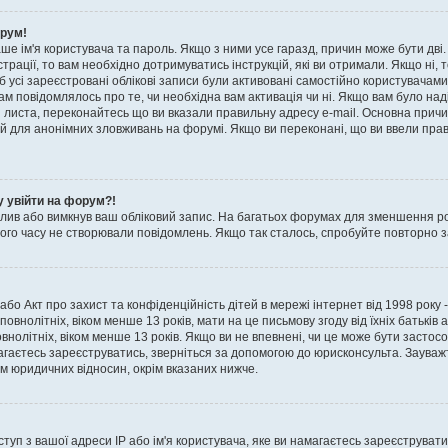
орум!
аше ім'я користувача та пароль. Якщо з ними усе гаразд, причин може бути дві
страції, то вам необхідно дотримуватись інструкцій, які ви отримали. Якщо ні
б усі зареєстровані облікові записи були активовані самостійно користувачами
вам повідомлялось про те, чи необхідна вам активація чи ні. Якщо вам було н
 листа, переконайтесь що ви вказали правильну адресу e-mail. Основна причин
 для анонімних зловживань на форумі. Якщо ви переконані, що ви ввели прави
у увійти на форум?!
алив або вимкнув ваш обліковий запис. На багатьох форумах для зменшення р
вгого часу не створювали повідомлень. Якщо так сталось, спробуйте повторно з
 або Акт про захист та конфіденційність дітей в мережі інтернет від 1998 року -
нолітніх, віком менше 13 років, мати на це письмову згоду від їхніх батьків а
внолітніх, віком менше 13 років. Якщо ви не впевнені, чи це може бути застос
амагаєтесь зареєструватись, зверніться за допомогою до юрисконсульта. Заув
ом юридичних відносин, окрім вказаних нижче.
п з вашої адреси IP або ім'я користувача, яке ви намагаєтесь зареєструвати.