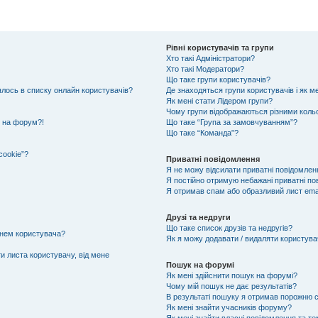
Рівні користувачів та групи
Хто такі Адміністратори?
Хто такі Модератори?
Що таке групи користувачів?
лялось в списку онлайн користувачів?
Де знаходяться групи користувачів і як ме
Як мені стати Лідером групи?
Чому групи відображаються різними кол
и на форум?!
Що таке “Група за замовчуванням”?
Що таке “Команда”?
cookie”?
Приватні повідомлення
Я не можу відсилати приватні повідомлен
Я постійно отримую небажані приватні по
Я отримав спам або образливий лист emai
Друзі та недруги
Що таке список друзів та недругів?
енем користувача?
Як я можу додавати / видаляти користувач
и листа користувачу, від мене
Пошук на форумі
Як мені здійснити пошук на форумі?
Чому мій пошук не дає результатів?
В результаті пошуку я отримав порожню с
Як мені знайти учасників форуму?