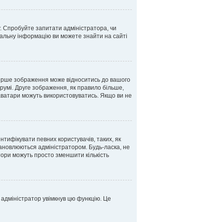
у. Спробуйте запитати адміністратора, чи
тальну інформацію ви можете знайти на сайті
перше зображення може відноситись до вашого
орумі. Друге зображення, як правило більше,
 аватари можуть використовуватись. Якщо ви не
нтифікувати певних користувачів, таких, як
ановлюються адміністратором. Будь-ласка, не
тори можуть просто зменшити кількість
 адміністратор увімкнув цю функцію. Це