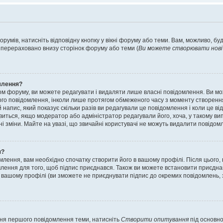
румів, натисніть відповідну кнопку у вікні форуму або теми. Вам, можливо, б
ї перераховано внизу сторінок форуму або теми (
Ви можете створювати нові
млення?
м форуму, ви можете редагувати і видаляти лише власні повідомлення. Ви мо
ого повідомлення, інколи лише протягом обмеженого часу з моменту створення
 напис, який показує скільки разів ви редагували це повідомлення і коли це ві
'явиться, якщо модератор або адміністратор редагували його, хоча, у такому 
 зміни. Майте на увазі, що звичайні користувачі не можуть видалити повідомле
я?
млення, вам необхідно спочатку створити його в вашому профілі. Після цього,
лення для того, щоб підпис приєднався. Також ви можете встановити приєдна
в вашому профілі (ви зможете не приєднувати підпис до окремих повідомлень,
ання першого повідомлення теми, натисніть
Створити опитування
під основн