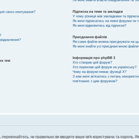
Як мені знайти власні повідомлення та т
Підписка на теми та закладки
 для свого опитування?
У чому різниця між закладками та підпис
Як мені підписатись на певні форуми чи 
Як мені відмовитись від підписки?
?
Приєднання файлів
повідомлення?
Які саме файли можна приєднувати на ц
Як мені знайти усі приєднані мною файли
Інформація про phpBB 3
их тем
Хто створив цей форум?
Хто переклав цей форум на українську?
Чому на форумі немає функції X?
З ким мені зв'язатись з питань некоректн
пов'язаних з цим форумом?
 переконайтесь, чи правильно ви вводите ваше ім'я користувача та пароль. Як