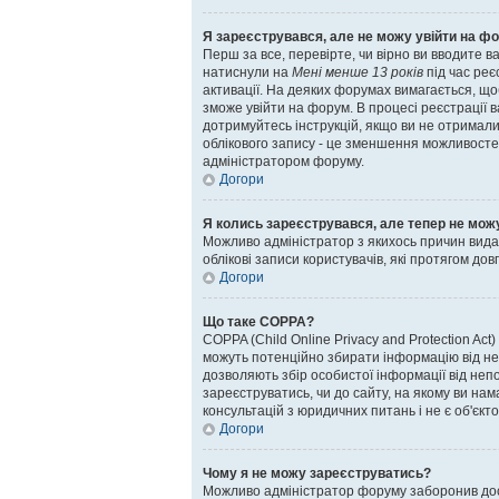
Я зареєструвався, але не можу увійти на ф
Перш за все, перевірте, чи вірно ви вводите в
натиснули на
Мені менше 13 років
під час реє
активації. На деяких форумах вимагається, що
зможе увійти на форум. В процесі реєстрації 
дотримуйтесь інструкцій, якщо ви не отримали
облікового запису - це зменшення можливостей
адміністратором форуму.
Догори
Я колись зареєструвався, але тепер не мож
Можливо адміністратор з якихось причин вид
облікові записи користувачів, які протягом до
Догори
Що таке COPPA?
COPPA (Child Online Privacy and Protection Act)
можуть потенційно збирати інформацію від непов
дозволяють збір особистої інформації від непо
зареєструватись, чи до сайту, на якому ви н
консультацій з юридичних питань і не є об'єкт
Догори
Чому я не можу зареєструватись?
Можливо адміністратор форуму заборонив досту