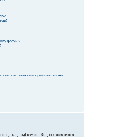
еми?
кою?
теми?
ьому форумі?
?
ого використання і/або юридичних питань,
що це так, тоді вам необхідно зв'язатися з