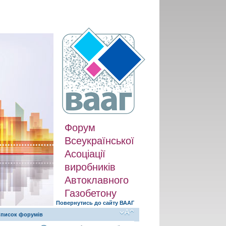
Форум
Всеукраїнської
Асоціації
виробників
Автоклавного
Газобетону
Повернутись до сайту ВААГ
писок форумів