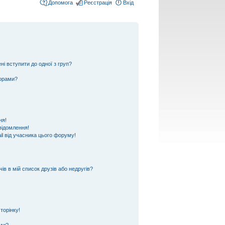
Допомога
Реєстрація
Вхід
ні вступити до одної з груп?
ьорами?
ня!
відомлення!
l від учасника цього форуму!
ів в мій список друзів або недругів?
торінку!