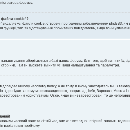
іністратора форуму.
 файли cookie”?
 видаляє усі файли cookie, створені програмним забезпеченням phpBB3, які
і функції, такі як відстежування прочитаних повідомлень, якщо вони увімкнен
і налаштування зберігаються в базі даних форуму. Для того, щоб змінити їх, в
 сторінки. Там ви зможете змінити усі ваші налаштування та параметри.
відповідає іншому часовому поясу, а не тому, в якому знаходитесь ви. В таком
ін відповідав вашому місцезнаходженню, наприклад, Київ, Варшава, Москва і т.
реєстрованим користувачам. Отже, якщо ви незареєстровані, то це непоганий
ірний!
ановили часовий пояс та літній час, але час все одно невірний, значить годин
він вирішив цю проблему.