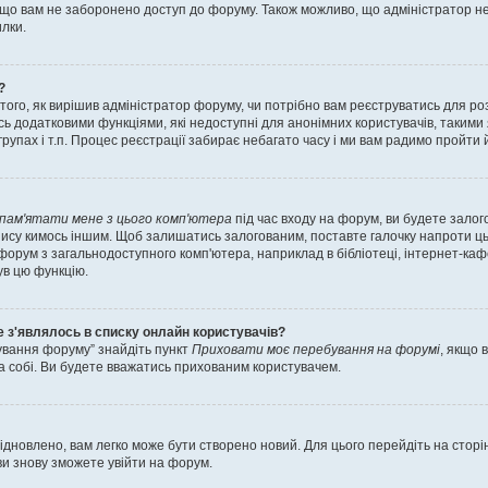
 що вам не заборонено доступ до форуму. Також можливо, що адміністратор не
лки.
?
 того, як вирішив адміністратор форуму, чи потрібно вам реєструватись для ро
ь додатковими функціями, які недоступні для анонімних користувачів, такими 
групах і т.п. Процес реєстрації забирає небагато часу і ми вам радимо пройти 
пам'ятати мене з цього комп'ютера
під час входу на форум, ви будете залог
ису кимось іншим. Щоб залишатись залогованим, поставте галочку напроти цьо
рум з загальнодоступного комп'ютера, наприклад в бібліотеці, інтернет-кафе,
ув цю функцію.
не з'являлось в списку онлайн користувачів?
тування форуму” знайдіть пункт
Приховати моє перебування на форумі
, якщо 
 собі. Ви будете вважатись прихованим користувачем.
ідновлено, вам легко може бути створено новий. Для цього перейдіть на сторі
ви знову зможете увійти на форум.