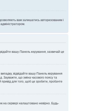
 дозволяють вам залишатись авторизованим і
і адміністратором.
ідвідайте вашу
Панель керування
, зазвичай це
у випадку, відвідайте вашу Панель керування
д. Зауважте, що зміна часового поясу та
 привід для того, щоб це зробити, пробачте
ник на сервері налаштовано невірно. Будь-