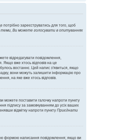
уде потрібно зареєструватись для того, щоб
 теми, Ви можете голосувати в опитуваннях
жете відредагувати повідомлення,
. Якщо вже хтось відповів на це
дбулось востаннє. Цей напис з'явиться, якщо
випадку, вони можуть залишити інформацію про
ння, на яке вже хтось відповів.
 ви можете поставити галочку напроти пункту
ння підпису за замовчуванням до усіх ваших
 знявши відмітку напроти пункту
Приєднати
ою формою написання повідомлення; якщо ви