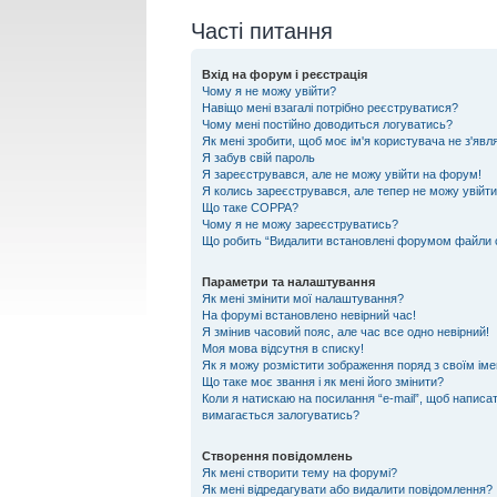
Часті питання
Вхід на форум і реєстрація
Чому я не можу увійти?
Навіщо мені взагалі потрібно реєструватися?
Чому мені постійно доводиться логуватись?
Як мені зробити, щоб моє ім'я користувача не з'яв
Я забув свій пароль
Я зареєструвався, але не можу увійти на форум!
Я колись зареєструвався, але тепер не можу увійт
Що таке COPPA?
Чому я не можу зареєструватись?
Що робить “Видалити встановлені форумом файли 
Параметри та налаштування
Як мені змінити мої налаштування?
На форумі встановлено невірний час!
Я змінив часовий пояс, але час все одно невірний!
Моя мова відсутня в списку!
Як я можу розмістити зображення поряд з своїм ім
Що таке моє звання і як мені його змінити?
Коли я натискаю на посилання “e-mail”, щоб написат
вимагається залогуватись?
Створення повідомлень
Як мені створити тему на форумі?
Як мені відредагувати або видалити повідомлення?