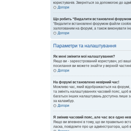
користувачів. Зверніться за допомогою до адм
Догори
Що робить “Видалити встановлені форумом
“Видалити встановлені форумом файли cookie”
залогованим на форумі, а також виконувати інш
Догори
Параметри та налаштування
Як мені змінити мої налаштування?
Якщо ви - зареєстрований користувач, усі ваш
посилання ви можете знайти у верхній частині
Догори
На форумі встановлено невірний час!
Можливо час, який відображається на форумі, 
та змініть налаштуваннях часовий пояс, щоб в
багатьох інших налаштувань доступна лише за
за каламбур.
Догори
Я змінив часовий пояс, але час все одно нев
Якщо ви впевнені в тому, що ви правильно вст
ласка, повідомте про це адміністратора, щоб 