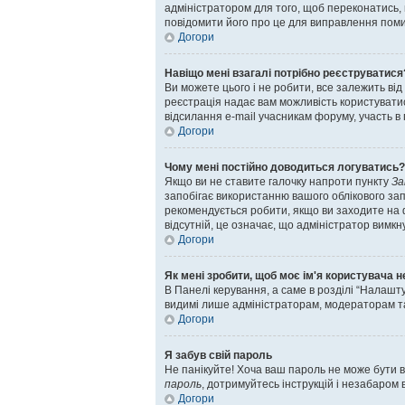
адміністратором для того, щоб переконатись,
повідомити його про це для виправлення поми
Догори
Навіщо мені взагалі потрібно реєструватися
Ви можете цього і не робити, все залежить від
реєстрація надає вам можливість користуватис
відсилання e-mail учасникам форуму, участь в 
Догори
Чому мені постійно доводиться логуватись?
Якщо ви не ставите галочку напроти пункту
За
запобігає використанню вашого облікового зап
рекомендується робити, якщо ви заходите на фо
відсутній, це означає, що адміністратор вимкн
Догори
Як мені зробити, щоб моє ім'я користувача 
В Панелі керування, а саме в розділі “Налаш
видимі лише адміністраторам, модераторам та
Догори
Я забув свій пароль
Не панікуйте! Хоча ваш пароль не може бути в
пароль
, дотримуйтесь інструкцій і незабаром 
Догори