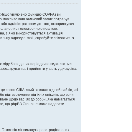
. Якщо увімкнено функцію COPPA і ви
, то можливо ваш обліковий запис потребує
 або адміністратором до того, як користувач
адіслано лист електронною поштою,
а, з якої використовується активація
льну адресу e-mail, спробуйте зв'язатись з
озміру бази даних періодично видаляються
ареєструватись і прийняти участь у дискусіях.
 це закон США, який вимагає від веб-сайтів, які
бо підтвердження від їхніх опікунів, що вони
оване щодо вас, як до особи, яка намагається
ажте, що phpBB Group не може надавати
 Також він міг вимкнути реєстрацію нових