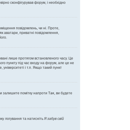
вірно сконфігурував форум, і необхідно
зміщення повідомлень, чи ні. Проте,
як аватари, приватні повідомлення,
його.
овані лише протягом встановленого часу. Це
го пункту під час входу на форум, але це не
 університеті і т.п. Якщо такий пункт
ви залишите помітку напроти
Так
, ви будете
нку логування та натисніть
Я забув свій